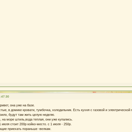
:47:30
ивет, она уже на базе.
ые, в домике кровати, тумбочка, холодильник. Есть кухня с газовой и электрической 
роило, будут там жить целую неделю.
, на море штиль,вода теплая, они уже купались.
 июля стоит 200р койко-место. с 1 июля - 250р.
ющие приехать пораньше -велкам.