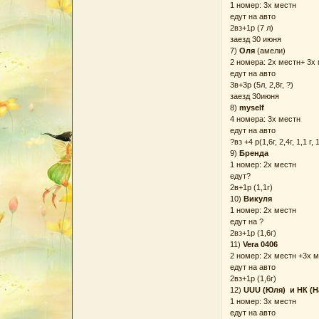
1 номер: 3х местн
едут на авто
2вз+1р (7 л)
заезд 30 июня
7)
Оля
(амели)
2 номера: 2х местн+ 3х
едут на авто
3в+3р (5л, 2,8г, ?)
заезд 30июня
8)
myself
4 номера: 3х местн
едут на авто
?вз +4 р(1,6г, 2,4г, 1,1 г, 
9)
Бренда
1 номер: 2х местн
едут?
2в+1р (1,1г)
10)
Викуля
1 номер: 2х местн
едут на ?
2вз+1р (1,6г)
11)
Vera 0406
2 номер: 2х местн +3х 
едут на авто
2вз+1р (1,6г)
12)
UUU (Юля) и НК (Н
1 номер: 3х местн
едут на авто