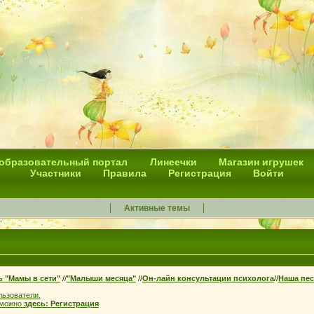
 образовательный портал
Линеечки
Магазин игрушек
Участники
Правила
Регистрация
Войти
Активные темы
ь "Мамы в сети"
//
"Малыши месяца"
//
Он-лайн консультации психолога
//
Наша пес
льзователи.
 можно
здесь:
Регистрация