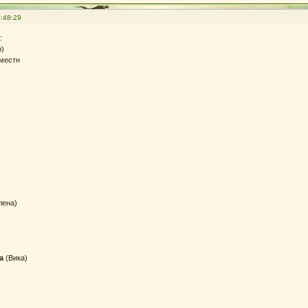
:48:29
:
)
 местн
лена)
а
(Вика)