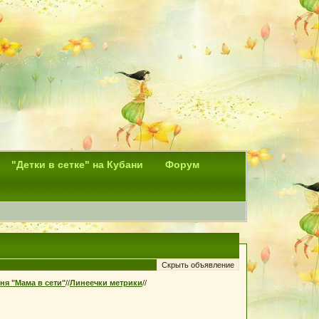
"Детки в сетке" на Кубани
Форум
ня "Мама в сети"
//
Линеечки метрики
//