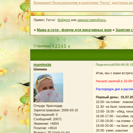
Внимание! Пользователям в категории "Гость" доступны не
Привет, Гость!
Войдите
или
зарегистрируйтесь
.
»
Мама в сети - форум для креативных мам
»
Занятия 
Страница:
1
2
3
4
5
»
maminsite
Поделиться
2006-06-26 15
Шамама
Итак, мы с вами встреч
Начало занятий в 10-00ч
Распорядок дня и распи
Первый день: 01.07.2
10.00- на пляже: знаком
Откуда:
Краснодар
11.30- на базе: пальчи
Зарегистрирован
: 2006-03-15
13.00- 16.00 - обед, ти
Приглашений:
0
16.00-17.00 - пособия, 
Сообщений:
20071
17.00-19.00 – на пляже
Уважение:
+5654
19.00-20.00 – на базе: 
Позитив:
+4514
20.00- ужин, шашлык
Возраст:
20
[2006-03-30]