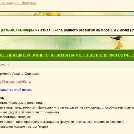
 все разделы форума!
с детьми, семинары
»
Летняя школа раннего развития на море 1 и 2 июля (
ЛЕТНЯЯ ШКОЛА РАННЕГО РАЗВИТИЯ НА МОРЕ 1 И 2 ИЮЛЯ (ФОТООТЧЕТ
:25:57
аемся в Архипо-Осиповке.
 01 июля, в субботу.
сание занятий школы:
006
ство, хороводы в воде, игры
ковые игры, подсвечники и фонарики + игры на развитие сенсорных способностей и мел
хий час (родители завершают фонарики)
презентации, полдник.
: плавание, сбор природного материала (ракушки, стеклышки, красивые камешки)
рисование жидким тестом (море)