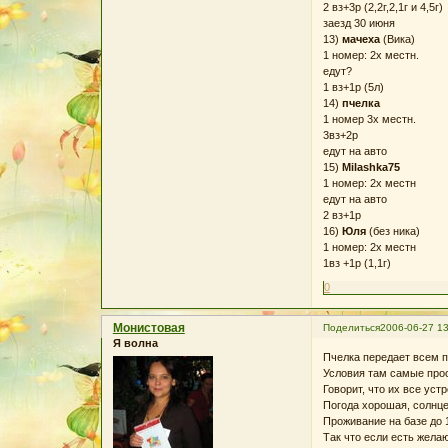
2 вз+3р (2,2г,2,1г и 4,5г)
заезд 30 июня
13)
мачеха
(Вика)
1 номер: 2х местн.
едут?
1 вз+1р (5л)
14)
пчелка
1 номер 3х местн.
3вз+2р
едут на авто
15)
Milashka75
1 номер: 2х местн
едут на авто
2 вз+1р
16)
Юля
(без ника)
1 номер: 2х местн
1вз +1р (1,1г)
0
Монистовая
Поделиться
2006-06-27 13
Я волна
Пчелка передает всем пр
Условия там самые прост
Говорит, что их все уст
Погода хорошая, солнце
Проживание на базе до 1
Так что если есть жела