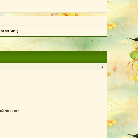
фотоотчет)
)
1
кой моторики