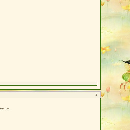
3
плитой.