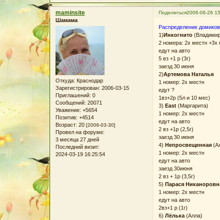
maminsite
Поделиться
2006-06-26 15
Шамама
Распределение домиков
1)
Инкогнито
(Владимир
2 номера: 2х местн +3х
едут на авто
5 вз +1 р (3г)
заезд 30 июня
2)
Артемова Наталья
Откуда:
Краснодар
1 номер: 2х местн
Зарегистрирован
: 2006-03-15
едут ?
Приглашений:
0
1вз+2р (5л и 10 мес)
Сообщений:
20071
3)
East
(Маргарита)
Уважение:
+5654
1 номер: 2х местн
Позитив:
+4514
едут на авто
Возраст:
20
[2006-03-30]
2 вз +1р (2,5г)
Провел на форуме:
заезд 30 июня
3 месяца 27 дней
4)
Непросвещенная
(А
Последний визит:
1 номер: 2х местн
2024-03-19 16:25:54
едут на авто
заезд 30июня
2 вз + 1р (3,5г)
5)
Парася Никаноровн
1 номер: 2х местн
едут на авто
2вз+1 р (1г)
6)
Лёлька
(Алла)