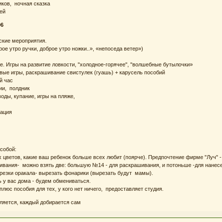
иков, ночная сказка
ей
06
еские мероприятия.
рое утро ручки, доброе утро ножки..», «непоседа ветер»)
же. Игры на развитие ловкости, "холодное-горячее", "волшебные бутылочки»
ковые игры, раскрашивание свистулек (гуашь) + карусель пособий
ий час
ии, полдник
воды, купание, игры на пляже,
кация
 собой:
их цветов, какие ваш ребенок больше всех любит (поярче). Предпочтение фирме "Луч" 
ивания- можно взять две: большую №14 - для раскрашивания, и потоньше -для нанесе
резки оракала- вырезать фонарики (вырезать будут мамы).
ь у вас дома - будем обмениваться.
люс пособия для тех, у кого нет ничего, предоставляет студия.
ляется, каждый добирается сам