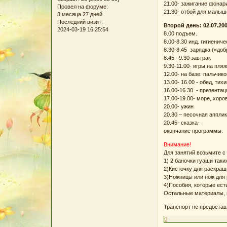
21.00- зажигание фонар
Провел на форуме:
21.30- отбой для малыш
3 месяца 27 дней
Последний визит:
Второй день: 02.07.20
2024-03-19 16:25:54
8.00 подъем.
8.00-8.30 инд. гигиенич
8.30-8.45 зарядка («доб
8.45 –9.30 завтрак
9.30-11.00- игры на пля
12.00- на базе: пальчи
13.00- 16.00 - обед, тих
16.00-16.30 - презентац
17.00-19.00- море, хоро
20.00- ужин
20.30 – песочная аппли
20.45- сказка-
окончание программы.
Внимание!
Для занятий возьмите с
1) 2 баночки гуаши так
2)Кисточку для раскраш
3)Ножницы или нож для 
4)Пособия, которые ест
Остальные материалы, п
Транспорт не предостав
0