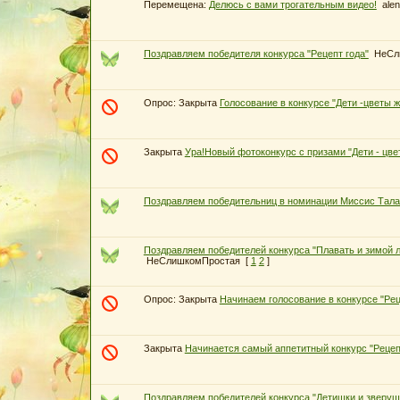
Перемещена:
Делюсь с вами трогательным видео!
alen
Поздравляем победителя конкурса "Рецепт года"
НеСл
Опрос:
Закрыта
Голосование в конкурсе "Дети -цветы ж
Закрыта
Ура!Новый фотоконкурс с призами "Дети - цве
Поздравляем победительниц в номинации Миссис Тала
Поздравляем победителей конкурса "Плавать и зимой 
НеСлишкомПростая
[
1
2
]
Опрос:
Закрыта
Начинаем голосование в конкурсе "Рец
Закрыта
Начинается самый аппетитный конкурс "Рецепт 
Поздравляем победителей конкурса "Детишки и зверуш