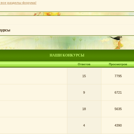
 все разделы форума!
курсы
НАШИ КОНКУРСЫ
Ответов
Просмотров
15
7795
9
6721
18
5635
4
4390