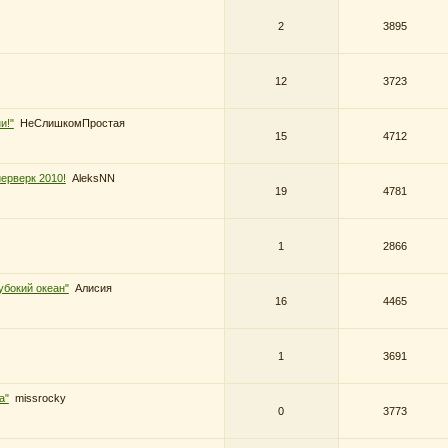
2
3895
12
3723
и!"
НеСлишкомПростая
15
4712
ерверк 2010!
AleksNN
19
4781
1
2866
убокий океан"
Алисия
16
4465
1
3691
а"
missrocky
0
3773