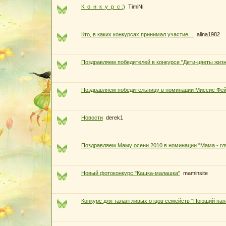
К_о_н_к_у_р_с :)
TimiNi
Кто, в каких конкурсах принимал участие…
alina1982
Поздравляем победителей в конкурсе "Дети-цветы жизн
Поздравляем победительницу в номинации Миссис Фей
Новости
derek1
Поздравляем Маму осени 2010 в номинации "Мама - гл
Новый фотоконкурс "Кашка-малашка"
maminsite
Конкурс для талантливых отцов семейств "Поющий пап