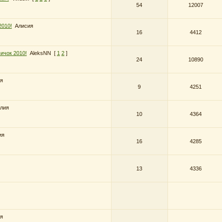
54
12007
2010!
Алисия
16
4412
ичок 2010!
AleksNN
[
1
2
]
24
10890
я
9
4251
лия
10
4364
ия
16
4285
13
4336
я