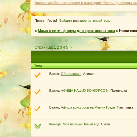
Внимание! Пользователям в категории "Гость" доступны не
Привет, Гость!
Войдите
или
зарегистрируйтесь
.
»
Мама в сети - форум для креативных мам
»
Наши кон
Страница:
1
2
3
4
5
»
Тема
Важно:
Объявление!
Алисия
Важно:
АФИША НАШИХ КОНКУРСОВ!
Пампушка
Важно:
Афиша конкурсов на Мамин Граде
Пампушка
Конкурс.Мой первый Новый Год
Ola-la