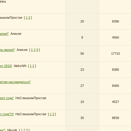
inka
ишкомПростая
[
1
2
]
20
8396
изни!"
Алисия
9
4560
ты жизни!"
Алисия
[
1
2
3
]
56
17710
нт 2010!
AleksNN
[
1
2
]
23
8385
летом наслаждаться"
27
8466
епт года"
НеСлишкомПростая
10
4527
года"!!!!
НеСлишкомПростая
[
1
2
]
30
8839
ки"!
Vikusik
[
1
2
3
]