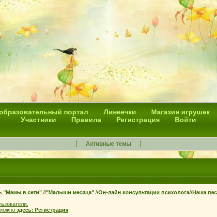
 образовательный портал
Линеечки
Магазин игрушек
Участники
Правила
Регистрация
Войти
Активные темы
ь "Мамы в сети"
//
"Малыши месяца"
//
Он-лайн консультации психолога
//
Наша пес
льзователи.
 можно
здесь:
Регистрация