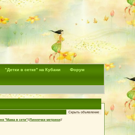
"Детки в сетке" на Кубани
Форум
ня "Мама в сети"
//
Линеечки метрики
//